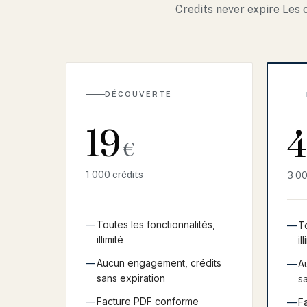
Credits never expire Les c
DÉCOUVERTE
19
4
€
1 000 crédits
3 00
—
Toutes les fonctionnalités,
—
To
illimité
il
—
Aucun engagement, crédits
—
A
sans expiration
s
—
Facture PDF conforme
—
F