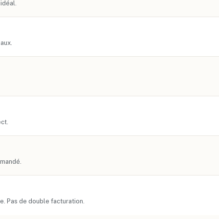
idéal.
naux.
ct.
ommandé.
. Pas de double facturation.