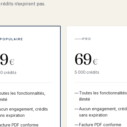
rédits n'expirent pas.
PRO
POPULAIRE
69
9
€
€
5 000 crédits
0 crédits
—
Toutes les fonctionnalités
utes les fonctionnalités,
illimité
limité
—
Aucun engagement, crédi
ucun engagement, crédits
sans expiration
ans expiration
—
Facture PDF conforme
acture PDF conforme