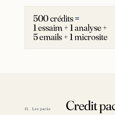
500 crédits
=
1 essaim + 1 analyse +
5 emails + 1 microsite
Credit pa
II. Les packs