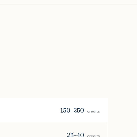
150–250
crédits
25–40
crédits