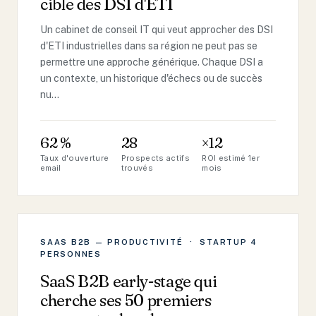
cible des DSI d'ETI
Un cabinet de conseil IT qui veut approcher des DSI
d'ETI industrielles dans sa région ne peut pas se
permettre une approche générique. Chaque DSI a
un contexte, un historique d'échecs ou de succès
nu…
62 %
28
×12
Taux d'ouverture
Prospects actifs
ROI estimé 1er
email
trouvés
mois
SAAS B2B — PRODUCTIVITÉ · STARTUP 4
PERSONNES
SaaS B2B early-stage qui
cherche ses 50 premiers