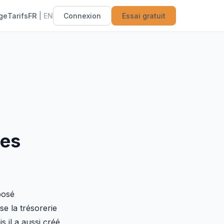
ge
Tarifs
FR
|
EN
Connexion
Essai gratuit
les
posé
e la trésorerie
s il a aussi créé