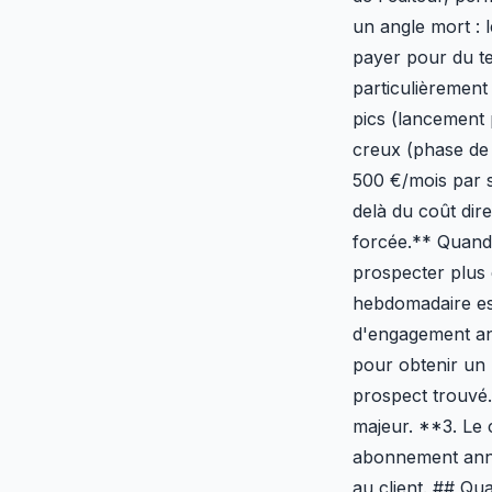
un angle mort : l
payer pour du tem
particulièrement
pics (lancement 
creux (phase de 
500 €/mois par 
delà du coût dir
forcée.** Quand 
prospecter plus 
hebdomadaire est
d'engagement an
pour obtenir un 
prospect trouvé.
majeur. **3. Le 
abonnement annue
au client. ## Q