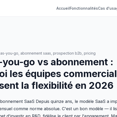
Accueil
Fonctionnalités
Cas d'usa
as-you-go, abonnement saas, prospection b2b, pricing
-you-go vs abonnement :
oi les équipes commercia
sent la flexibilité en 2026
l'abonnement SaaS Depuis quinze ans, le modèle SaaS a im
nsuel comme norme absolue. C'est un bon modèle — il liss
met d'investir en R&D, fidélise le client par l'engagement. Mai