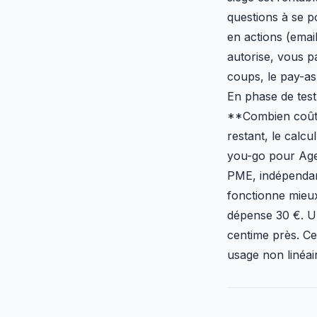
questions à se p
en actions (emai
autorise, vous p
coups, le pay-a
En phase de test, 
**Combien coûte
restant, le calc
you-go pour Age
PME, indépendan
fonctionne mieux
dépense 30 €. U
centime près. Ce
usage non linéai