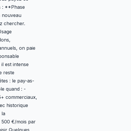
s : **Phase
n nouveau
z chercher.
*Usage
lons,
annuels, on paie
sponsable
l est intense
e reste
es : le pay-as-
le quand : -
(5+ commerciaux,
ec historique
 la
r 500 €/mois par
oisir Quelques