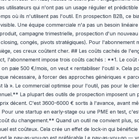
es utilisateurs qui n'ont pas un usage régulier et prédictibl
ps où ils n'utilisent pas l'outil. En prospection B2B, ce bia
 visible. Une équipe commerciale n'a pas un besoin linéaire
produit, campagne trimestrielle, prospection d'un nouveau
closing, congés, pivots stratégiques). Pour l'abonnement 
siège, ces creux coûtent cher. ## Les coûts cachés de l'e
ect, l'abonnement impose trois coûts cachés : **1. Le coût d
on paie 500 €/mois, on veut « rentabiliser l'outil ». Cela p
que nécessaire, à forcer des approches génériques « parc
 là ». Le commercial optimise pour l'outil, pas pour le clie
nuel.** La plupart des outils de prospection imposent un 
prix décent. C'est 3600-6000 € sortis à l'avance, avant m
 Pour une startup en early-stage ou une PME en test, c'est
coût du changement.** Quand un outil ne convient plus, so
l est coûteux. Cela crée un effet de lock-in qui bénéficie à
uand le pay-as-you-go est préférable Le pay-as-you-go — 