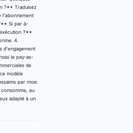
en ?** Traduisez
ue l'abonnement
?** Si par à-
 exécution ?**
prime. 4.
is d'engagement
oisi le pay-as-
ommerciales de
 ce modèle
 essaims par mois
il consomme, au
ieux adapté à un
?