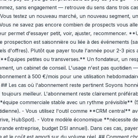
mez, sans engagement — retrouve du sens dans trois ca
* Vous testez un nouveau marché, un nouveau segment, u
 Vous ne savez pas encore combien de prospects vous alle
ur permet d'essayer petit, voir, ajuster, recommencer. *
tre prospection est saisonnière ou liée à des événements (sa
ls d'offres). Plutôt que payer toute l'année pour 2-3 pics 
. **Équipes petites ou transverses.** Un fondateur, un re
ment, un cabinet de conseil. L'usage n'est pas quotidien — i
'abonnement à 500 €/mois pour une utilisation hebdomadair
 ## Les cas où l'abonnement reste pertinent Soyons honnêt
 toujours meilleur. L'abonnement reste clairement préférab
*équipe commerciale stable avec un rythme prévisible** 
idienne). - Vous utilisez l'outil comme **CRM central** av
rive, HubSpot). - Votre modèle économique **nécessite de
 (grande entreprise, budget DSI annuel). Dans ces cas, paye
le et le coût est amorti sur du volume réel. ## Comment ch