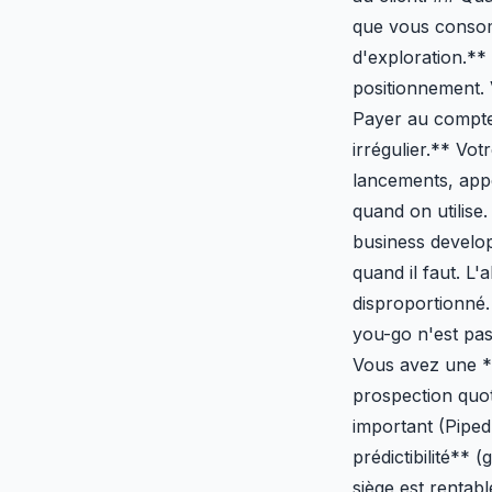
que vous consom
d'exploration.*
positionnement.
Payer au compte
irrégulier.** Vo
lancements, appe
quand on utilise
business develop
quand il faut. L
disproportionné.
you-go n'est pas
Vous avez une *
prospection quot
important (Piped
prédictibilité**
siège est rentab