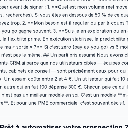
oser avant de signer : 1. **Quel est mon volume réel moy
ls, recherches). Si vous êtes en dessous de 50 % de ce q
ayez trop. 2. **Mon besoin est-il régulier ou par à-coups 
s-you-go gagne souvent. 3. **Suis-je en exploration ou en
la flexibilité prime. En exécution stabilisée, la prédictibilité 
 ma « sortie » ?** Si c'est zéro (pay-as-you-go) vs 6 mo
ul n'est pas le même. ## Un parti pris assumé Nous avons ch
nts-CRM.ai parce que nos utilisateurs cibles — équipes c
ts, cabinets de conseil — sont précisément ceux pour qui
. Un essaim coûte entre 2 et 4 €. Un utilisateur qui fait 10
n autre qui en fait 100 dépense 300 €. Chacun paie ce qu'
 n'est pas un meilleur modèle en soi. C'est un modèle **m
re**. Et pour une PME commerciale, c'est souvent décisif.
Prêt à automatiser votre prospection 