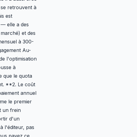
e se retrouvent à
is est
 — elle a des
 marché) et des
mensuel à 300-
ngagement Au-
e l'optimisation
ousse à
e que le quota
nt. **2. Le coût
paiement annuel
ême le premier
 un frein
rtir d'un
 l'éditeur, pas
vous payez ce