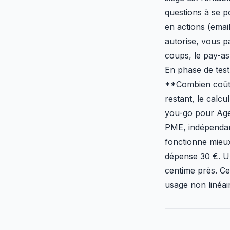
questions à se p
en actions (emai
autorise, vous p
coups, le pay-a
En phase de test, 
**Combien coûte
restant, le calc
you-go pour Age
PME, indépendan
fonctionne mieux
dépense 30 €. U
centime près. Ce
usage non linéai