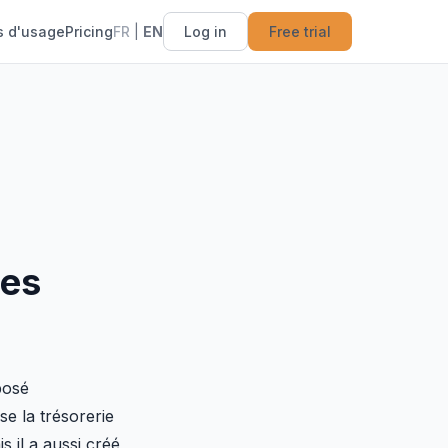
s d'usage
Pricing
FR
|
EN
Log in
Free trial
les
posé
e la trésorerie
s il a aussi créé