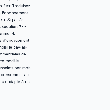
en ?** Traduisez
ue l'abonnement
?** Si par à-
 exécution ?**
prime. 4.
is d'engagement
oisi le pay-as-
ommerciales de
 ce modèle
 essaims par mois
il consomme, au
ieux adapté à un
?