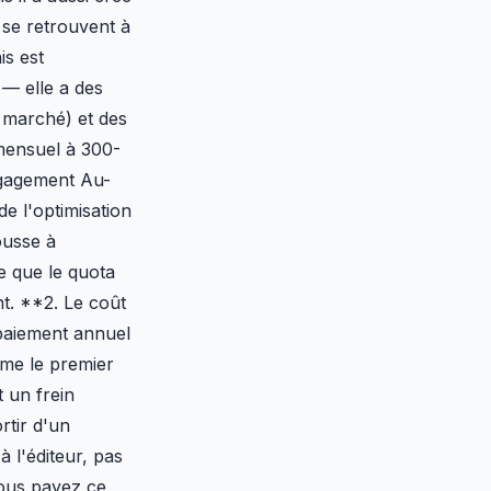
e se retrouvent à
is est
 — elle a des
 marché) et des
mensuel à 300-
ngagement Au-
e l'optimisation
ousse à
e que le quota
nt. **2. Le coût
paiement annuel
ême le premier
 un frein
rtir d'un
 l'éditeur, pas
vous payez ce