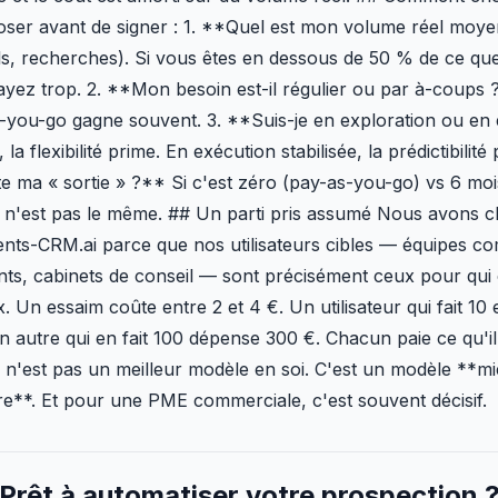
oser avant de signer : 1. **Quel est mon volume réel moy
ls, recherches). Si vous êtes en dessous de 50 % de ce q
ayez trop. 2. **Mon besoin est-il régulier ou par à-coups 
s-you-go gagne souvent. 3. **Suis-je en exploration ou en
la flexibilité prime. En exécution stabilisée, la prédictibilité 
 ma « sortie » ?** Si c'est zéro (pay-as-you-go) vs 6 mo
ul n'est pas le même. ## Un parti pris assumé Nous avons ch
nts-CRM.ai parce que nos utilisateurs cibles — équipes c
ts, cabinets de conseil — sont précisément ceux pour qui
. Un essaim coûte entre 2 et 4 €. Un utilisateur qui fait 10
n autre qui en fait 100 dépense 300 €. Chacun paie ce qu'
 n'est pas un meilleur modèle en soi. C'est un modèle **m
re**. Et pour une PME commerciale, c'est souvent décisif.
Prêt à automatiser votre prospection 