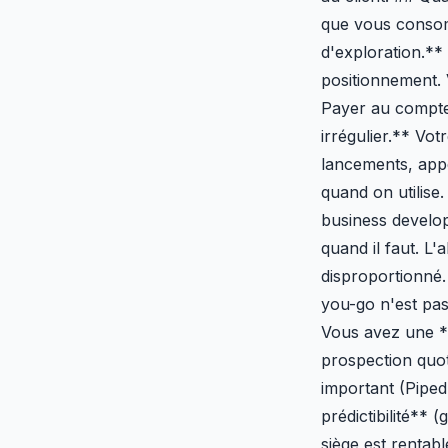
que vous consom
d'exploration.*
positionnement.
Payer au compte
irrégulier.** Vo
lancements, appe
quand on utilise
business develop
quand il faut. L
disproportionné.
you-go n'est pas
Vous avez une *
prospection quot
important (Piped
prédictibilité**
siège est rentab