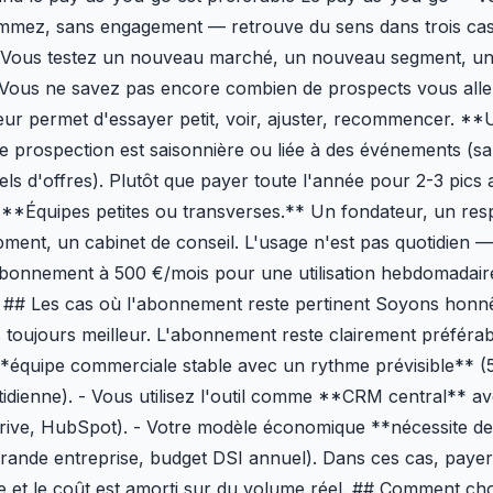
mez, sans engagement — retrouve du sens dans trois ca
* Vous testez un nouveau marché, un nouveau segment, u
 Vous ne savez pas encore combien de prospects vous alle
ur permet d'essayer petit, voir, ajuster, recommencer. *
tre prospection est saisonnière ou liée à des événements (sa
ls d'offres). Plutôt que payer toute l'année pour 2-3 pics 
. **Équipes petites ou transverses.** Un fondateur, un re
ment, un cabinet de conseil. L'usage n'est pas quotidien — i
'abonnement à 500 €/mois pour une utilisation hebdomadair
 ## Les cas où l'abonnement reste pertinent Soyons honnêt
 toujours meilleur. L'abonnement reste clairement préférab
*équipe commerciale stable avec un rythme prévisible** 
idienne). - Vous utilisez l'outil comme **CRM central** av
rive, HubSpot). - Votre modèle économique **nécessite de
 (grande entreprise, budget DSI annuel). Dans ces cas, paye
le et le coût est amorti sur du volume réel. ## Comment ch