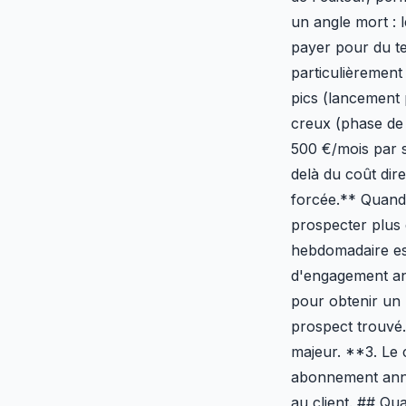
un angle mort : l
payer pour du tem
particulièrement
pics (lancement 
creux (phase de 
500 €/mois par 
delà du coût dir
forcée.** Quand 
prospecter plus 
hebdomadaire est
d'engagement an
pour obtenir un 
prospect trouvé.
majeur. **3. Le 
abonnement annue
au client. ## Q