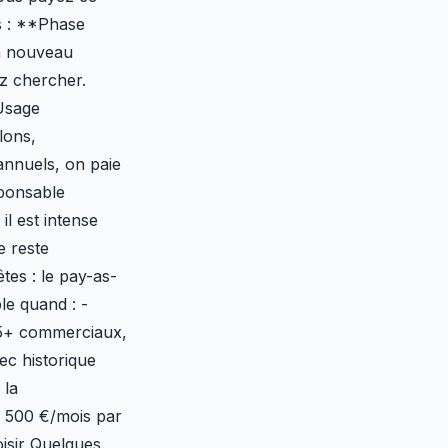
s : **Phase
n nouveau
z chercher.
*Usage
lons,
annuels, on paie
sponsable
l est intense
e reste
es : le pay-as-
le quand : -
(5+ commerciaux,
ec historique
 la
r 500 €/mois par
oisir Quelques