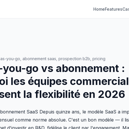
Home
Features
Ca
as-you-go, abonnement saas, prospection b2b, pricing
-you-go vs abonnement :
oi les équipes commercia
sent la flexibilité en 2026
l'abonnement SaaS Depuis quinze ans, le modèle SaaS a im
nsuel comme norme absolue. C'est un bon modèle — il liss
met d'investir en R&D, fidélise le client par l'engagement. Mai